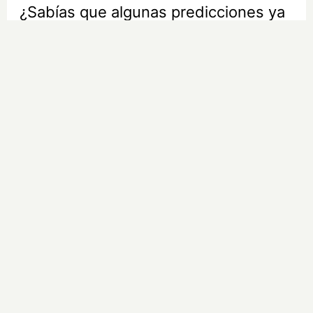
¿Sabías que algunas predicciones ya
se cumplieron?
Señales de agotamiento
¿Te sientes cansado sin razón? Estas
señales lo explican