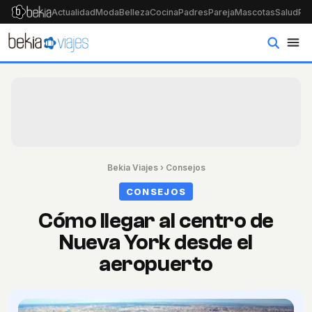
Actualidad
Moda
Belleza
Cocina
Padres
Pareja
Mascotas
Salud
Psi
Bekia Viajes
›
Consejos
CONSEJOS
Cómo llegar al centro de
Nueva York desde el
aeropuerto