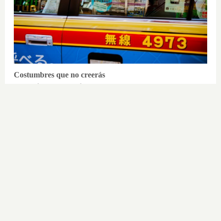
Costumbres que no creerás
¿Qué pensarías si esto fuera normal
en tu país?