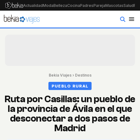
Actualidad
Moda
Belleza
Cocina
Padres
Pareja
Mascotas
Salud
Psi
Bekia Viajes
›
Destinos
PUEBLO RURAL
Ruta por Casillas: un pueblo de
la provincia de Ávila en el que
desconectar a dos pasos de
Madrid