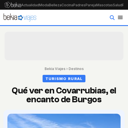
Actualidad
Moda
Belleza
Cocina
Padres
Pareja
Mascotas
Salud
Psi
Bekia Viajes
›
Destinos
TURISMO RURAL
Qué ver en Covarrubias, el
encanto de Burgos