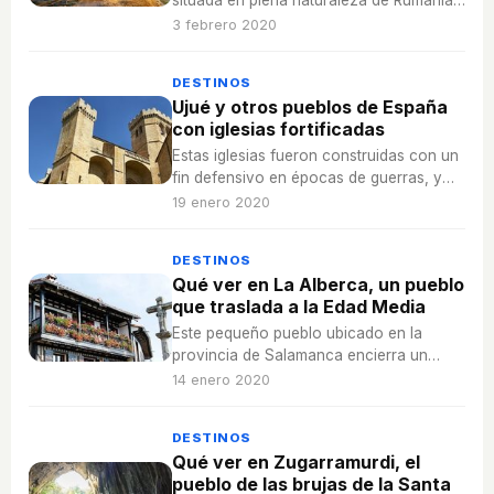
situada en plena naturaleza de Rumanía
para llegar a su fin en el Mar Negro.
3 febrero 2020
DESTINOS
Ujué y otros pueblos de España
con iglesias fortificadas
Estas iglesias fueron construidas con un
fin defensivo en épocas de guerras, y
con el tiempo solo ha permanecido su
19 enero 2020
carácter religioso.
DESTINOS
Qué ver en La Alberca, un pueblo
que traslada a la Edad Media
Este pequeño pueblo ubicado en la
provincia de Salamanca encierra un
encanto singular entre sus casas y
14 enero 2020
viviendas de piedra y madera.
DESTINOS
Qué ver en Zugarramurdi, el
pueblo de las brujas de la Santa