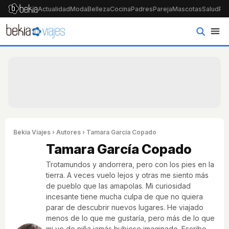
Actualidad
Moda
Belleza
Cocina
Padres
Pareja
Mascotas
Salud
Psi
Bekia Viajes
› Autores › Tamara García Copado
Tamara García Copado
Trotamundos y andorrera, pero con los pies en la
tierra. A veces vuelo lejos y otras me siento más
de pueblo que las amapolas. Mi curiosidad
incesante tiene mucha culpa de que no quiera
parar de descubrir nuevos lugares. He viajado
menos de lo que me gustaría, pero más de lo que
mi yo de niña jamás hubiese imaginado. Escribo