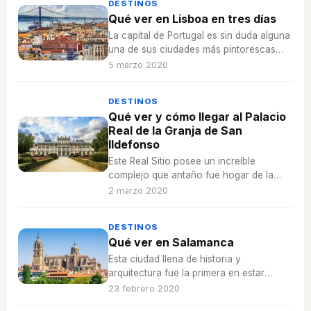
DESTINOS
Qué ver en Lisboa en tres días
La capital de Portugal es sin duda alguna
una de sus ciudades más pintorescas
junto a otras como Oporto, Guimaraes o
5 marzo 2020
Aveiro.
DESTINOS
Qué ver y cómo llegar al Palacio
Real de la Granja de San
Ildefonso
Este Real Sitio posee un increíble
complejo que antaño fue hogar de la
Familia Real y que con los años se ha
2 marzo 2020
convertido en un enorme atractivo para
los turistas.
DESTINOS
Qué ver en Salamanca
Esta ciudad llena de historia y
arquitectura fue la primera en estar
claramente vinculada con el intelecto.
23 febrero 2020