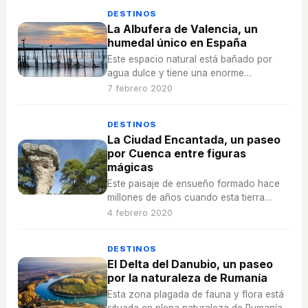
DESTINOS
La Albufera de Valencia, un
humedal único en España
Este espacio natural está bañado por
agua dulce y tiene una enorme
diversidad animal en la que predominan
7 febrero 2020
garzas y patos.
DESTINOS
La Ciudad Encantada, un paseo
por Cuenca entre figuras
mágicas
Este paisaje de ensueño formado hace
millones de años cuando esta tierra
estaba bañada por el mar es uno de los
4 febrero 2020
grandes atractivos de Cuenca.
DESTINOS
El Delta del Danubio, un paseo
por la naturaleza de Rumanía
Esta zona plagada de fauna y flora está