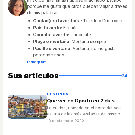
porque me gusta que otros puedan viajar a través
de mis palabras.
Ciudad(es) favorita(s):
Toledo y Dubrovnik
País favorito:
España
Comida favorita:
Chocolate
Playa o montaña:
Montaña siempre
Pasillo o ventana:
Ventana, no me gusta
perderme nada
Instagram
Sus artículos
34
DESTINOS
Qué ver en Oporto en 2 días
La cuidad, ubicada en el norte del país,
es una de las más visitadas del mismo
por su enorme patrimonio y su rico vino
18 septiembre 2020
dulce.