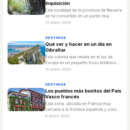
Inquisición
Esta localidad de la provincia de Navarra
se ha convertido en un punto muy
visitado por todo su valor histórico.
13 enero 2020
DESTINOS
Qué ver y hacer en un día en
Gibraltar
Esta colonia que resiste en el sur de
Europa es un pequeño trozo británico en
la Península Ibérica.
12 enero 2020
DESTINOS
Los pueblos más bonitos del País
Vasco francés
Esta zona, ubicada en Francia muy
cercana a la frontera española y a los
Pirineos, se ha convertido en un enorme
8 enero 2020
atractivo para los turistas.