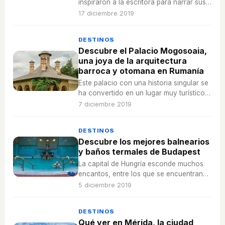
inspiraron a la escritora para narrar sus
novelas 'El guardián invisible', 'Legado
17 diciembre 2019
en los huesos' y 'Ofrenda a la tormenta'.
DESTINOS
Descubre el Palacio Mogosoaia,
una joya de la arquitectura
barroca y otomana en Rumanía
Este palacio con una historia singular se
ha convertido en un lugar muy turístico
por su naturaleza, arquitectura y por ser
7 diciembre 2019
un centro de arte y cultura.
DESTINOS
Descubre los mejores balnearios
y baños termales de Budapest
La capital de Hungría esconde muchos
encantos, entre los que se encuentran
sus baños termales, muy concurridos
5 diciembre 2019
por locales y turistas.
DESTINOS
Qué ver en Mérida, la ciudad