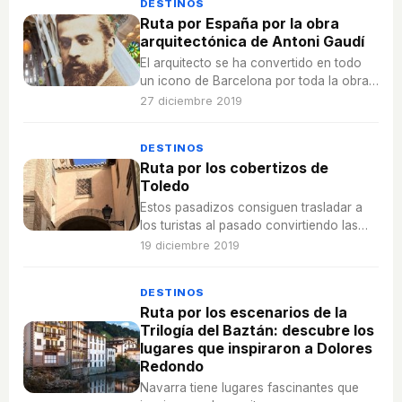
DESTINOS
Ruta por España por la obra
arquitectónica de Antoni Gaudí
El arquitecto se ha convertido en todo
un icono de Barcelona por toda la obra
arquitectónica que dejó y que se ha
27 diciembre 2019
seguido creando tras su muerte.
DESTINOS
Ruta por los cobertizos de
Toledo
Estos pasadizos consiguen trasladar a
los turistas al pasado convirtiendo las
calles de la ciudad en lugares mágicos.
19 diciembre 2019
DESTINOS
Ruta por los escenarios de la
Trilogía del Baztán: descubre los
lugares que inspiraron a Dolores
Redondo
Navarra tiene lugares fascinantes que