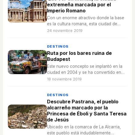
extremeña marcada por el
Imperio Romano
Con un enorme atractivo donde la base
es la cultura romana, esta ciudad de
Extremadura tiene numerosos lugares
24 noviembre 2019
que enamoran.
DESTINOS
Ruta por los bares ruina de
Budapest
Este nuevo concepto se implantó en la
ciudad en 2004 y se ha convertido en
todo un atractivo para los turistas que
18 noviembre 2019
pasan por Budapest.
DESTINOS
Descubre Pastrana, el pueblo
alcarreño marcado por la
Princesa de Éboli y Santa Teresa
de Jesús
Ubicado en la comarca de La Alcarria,
este pueblo está indudablemente