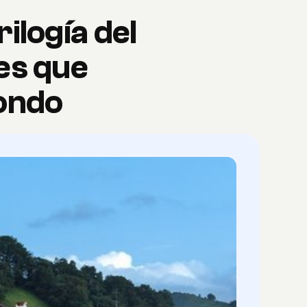
ilogía del
es que
dondo