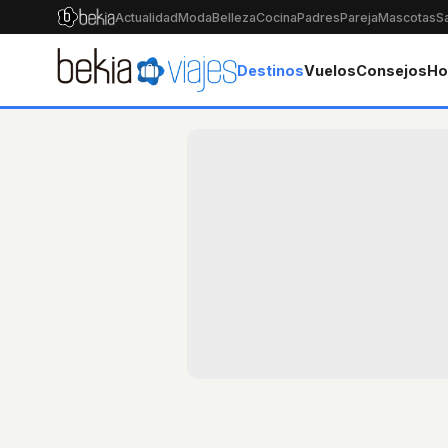
Actualidad
Moda
Belleza
Cocina
Padres
Pareja
Mascotas
S
Destinos
Vuelos
Consejos
Ho