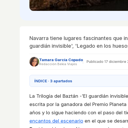
Navarra tiene lugares fascinantes que ins
guardián invisible', 'Legado en los hueso
Tamara García Copado
Publicado
17 diciembre
Redacción Bekia Viajes
ÍNDICE · 3 apartados
La Trilogía del Baztán -'El guardián invisib
escrita por la ganadora del Premio Planeta
años y lo sigue haciendo con el paso del
encantos del escenario
en el que se desarro