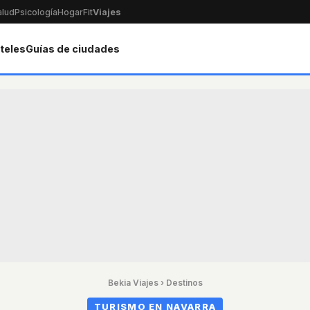
alud
Psicología
Hogar
Fit
Viajes
teles
Guías de ciudades
Bekia Viajes
›
Destinos
TURISMO EN NAVARRA