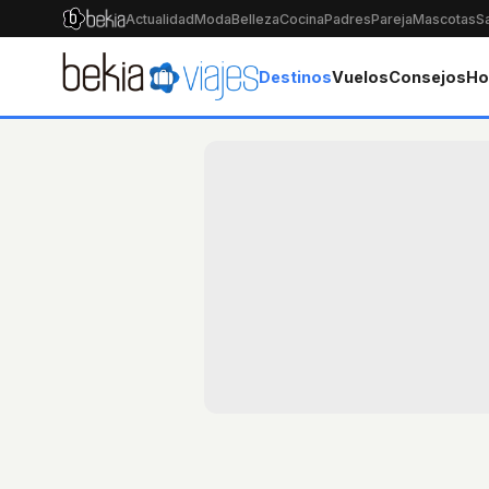
Actualidad
Moda
Belleza
Cocina
Padres
Pareja
Mascotas
S
Destinos
Vuelos
Consejos
Ho