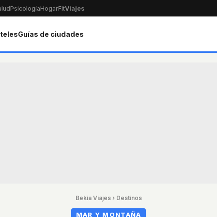
alud
Psicología
Hogar
Fit
Viajes
teles
Guías de ciudades
Bekia Viajes
›
Destinos
MAR Y MONTAÑA