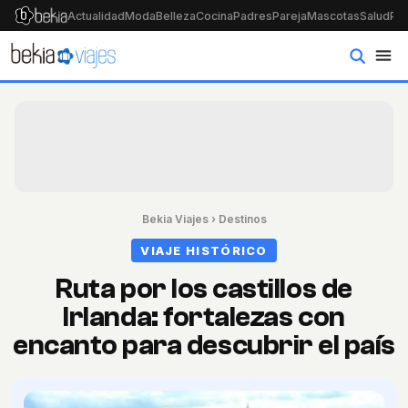
Actualidad
Moda
Belleza
Cocina
Padres
Pareja
Mascotas
Salud
Psi
Bekia Viajes
›
Destinos
VIAJE HISTÓRICO
Ruta por los castillos de
Irlanda: fortalezas con
encanto para descubrir el país