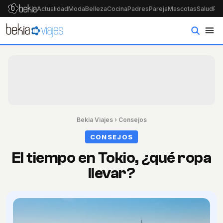
Actualidad
Moda
Belleza
Cocina
Padres
Pareja
Mascotas
Salud
Psi
Bekia Viajes
›
Consejos
CONSEJOS
El tiempo en Tokio, ¿qué ropa
llevar?