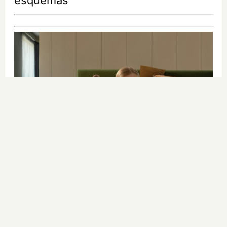
esquemas
El aliado para tu hogar
Limpieza inteligente que te ahorra
tiempo y esfuerzo