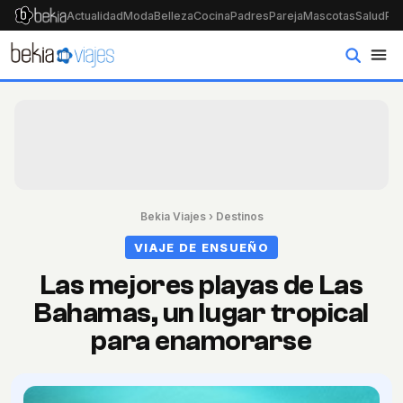
Actualidad
Moda
Belleza
Cocina
Padres
Pareja
Mascotas
Salud
Psi
Bekia Viajes
›
Destinos
VIAJE DE ENSUEÑO
Las mejores playas de Las
Bahamas, un lugar tropical
para enamorarse