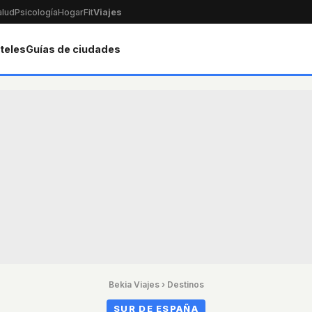
alud
Psicología
Hogar
Fit
Viajes
teles
Guías de ciudades
Bekia Viajes
›
Destinos
SUR DE ESPAÑA