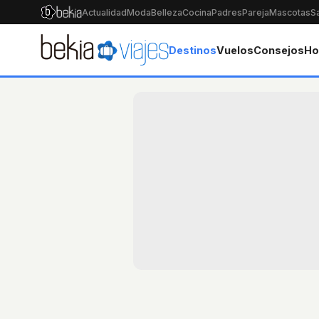
Actualidad
Moda
Belleza
Cocina
Padres
Pareja
Mascotas
S
Destinos
Vuelos
Consejos
Ho