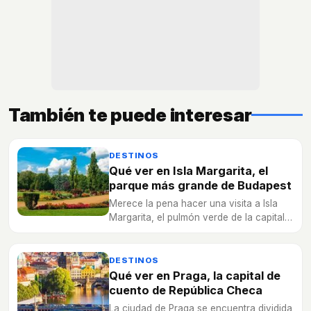
También te puede interesar
DESTINOS
Qué ver en Isla Margarita, el
parque más grande de Budapest
Merece la pena hacer una visita a Isla
Margarita, el pulmón verde de la capital
de Hungría en el que se pueden
contemplar numerosos atractivos
turísticos y culturales.
DESTINOS
Qué ver en Praga, la capital de
cuento de República Checa
La ciudad de Praga se encuentra dividida