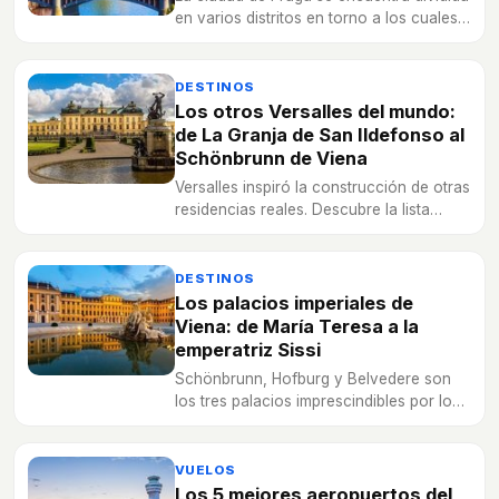
en varios distritos en torno a los cuales
se distribuyen sus principales
monumentos, testigos vivos de su larga
historia.
DESTINOS
Los otros Versalles del mundo:
de La Granja de San Ildefonso al
Schönbrunn de Viena
Versalles inspiró la construcción de otras
residencias reales. Descubre la lista
completa de los imponentes palacios que
se levantaron en Europa a su imagen y
semejanza.
DESTINOS
Los palacios imperiales de
Viena: de María Teresa a la
emperatriz Sissi
Schönbrunn, Hofburg y Belvedere son
los tres palacios imprescindibles por los
que tiene que pasar todo turista y viajero
que visita la capital de Austria.
VUELOS
Los 5 mejores aeropuertos del