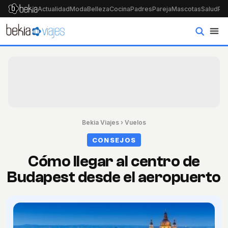
Actualidad
Moda
Belleza
Cocina
Padres
Pareja
Mascotas
Salud
Psi
Bekia Viajes
›
Vuelos
CONSEJOS
Cómo llegar al centro de
Budapest desde el aeropuerto