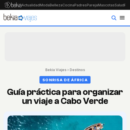
Actualidad
Moda
Belleza
Cocina
Padres
Pareja
Mascotas
Salud
Psi
Bekia Viajes
›
Destinos
SONRISA DE ÁFRICA
Guía práctica para organizar
un viaje a Cabo Verde