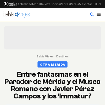
Actualidad
Moda
Belleza
Cocina
Padres
Pareja
Mascotas
Salud
Psi
Bekia Viajes
›
Destinos
OTRA MÉRIDA
Entre fantasmas en el
Parador de Mérida y el Museo
Romano con Javier Pérez
Campos y los 'Immaturi'