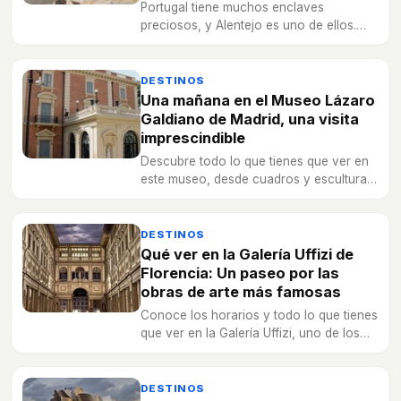
Portugal tiene muchos enclaves
preciosos, y Alentejo es uno de ellos.
Descubre tres museos imprescindibles en
una visita por esta región.
DESTINOS
Una mañana en el Museo Lázaro
Galdiano de Madrid, una visita
imprescindible
Descubre todo lo que tienes que ver en
este museo, desde cuadros y esculturas
hasta libros, monedas, armas y joyas,
toda una colección digna de admirar
DESTINOS
Qué ver en la Galería Uffizi de
Florencia: Un paseo por las
obras de arte más famosas
Conoce los horarios y todo lo que tienes
que ver en la Galería Uffizi, uno de los
museos más importantes del mundo que
se encuentra en la ciudad italiana de
Florencia.
DESTINOS