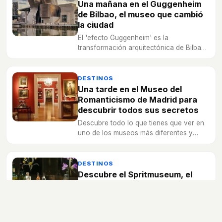
Una mañana en el Guggenheim
de Bilbao, el museo que cambió
la ciudad
El 'efecto Guggenheim' es la
transformación arquitectónica de Bilbao
fruto de la construcción de este museo
de arte contemporáneo junto a la ría del
Nervión.
DESTINOS
Una tarde en el Museo del
Romanticismo de Madrid para
descubrir todos sus secretos
Descubre todo lo que tienes que ver en
uno de los museos más diferentes y
desconocidos de la capital española
pero que promete no dejar indiferente a
ningún visitante.
DESTINOS
Descubre el Spritmuseum, el
peculiar museo de bebidas
espirituosas de Estocolmo
Pocos conocen su existencia y a todos
sorprende cuando lo visitan. Te