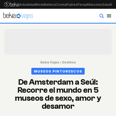
Actualidad
Moda
Belleza
Cocina
Padres
Pareja
Mascotas
Salud
Psi
Bekia Viajes
›
Destinos
MUSEOS PINTORESCOS
De Amsterdam a Seúl:
Recorre el mundo en 5
museos de sexo, amor y
desamor