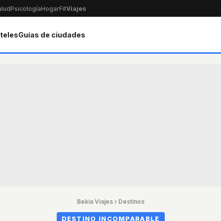
alud
Psicología
Hogar
Fit
Viajes
teles
Guías de ciudades
Bekia Viajes
›
Destinos
DESTINO INCOMPARABLE