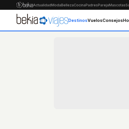
Actualidad
Moda
Belleza
Cocina
Padres
Pareja
Mascotas
S
Destinos
Vuelos
Consejos
Ho