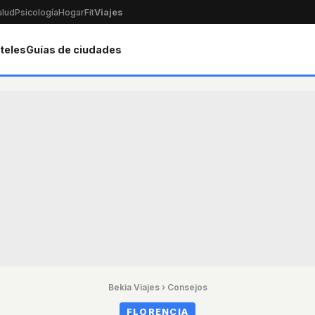
alud
Psicología
Hogar
Fit
Viajes
teles
Guías de ciudades
Bekia Viajes
›
Consejos
FLORENCIA