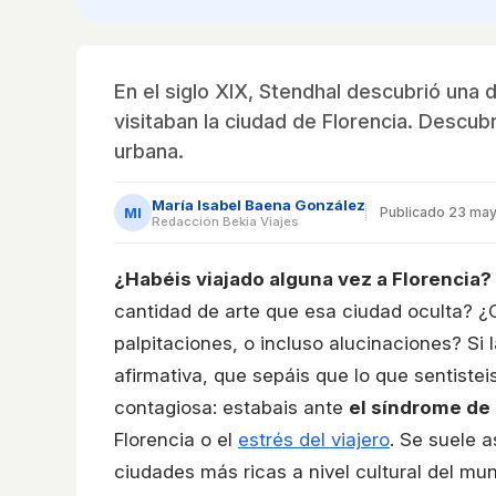
En el siglo XIX, Stendhal descubrió una 
visitaban la ciudad de Florencia. Descub
urbana.
María Isabel Baena González
MI
Publicado
23 may
Redacción Bekia Viajes
¿Habéis viajado alguna vez a Florencia?
cantidad de arte que esa ciudad oculta? ¿O
palpitaciones, o incluso alucinaciones? Si
afirmativa, que sepáis que lo que sentiste
contagiosa: estabais ante
el síndrome de
Florencia o el
estrés del viajero
. Se suele 
ciudades más ricas a nivel cultural del mun