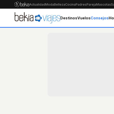
Actualidad
Moda
Belleza
Cocina
Padres
Pareja
Mascotas
S
Destinos
Vuelos
Consejos
Ho