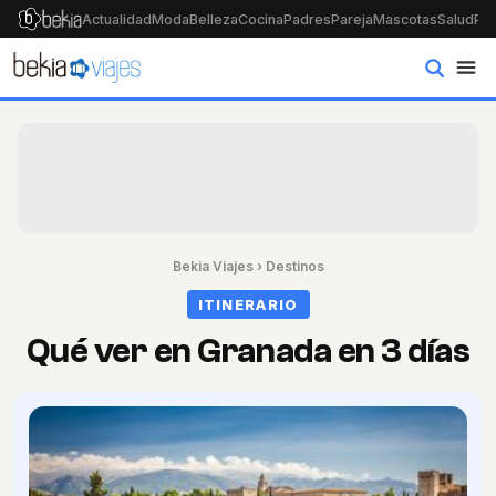
Actualidad
Moda
Belleza
Cocina
Padres
Pareja
Mascotas
Salud
Psi
Bekia Viajes
›
Destinos
ITINERARIO
Qué ver en Granada en 3 días