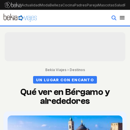
Actualidad
Moda
Belleza
Cocina
Padres
Pareja
Mascotas
Salud
Psi
Bekia Viajes
›
Destinos
UN LUGAR CON ENCANTO
Qué ver en Bérgamo y
alrededores