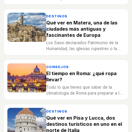
conocidos.
DESTINOS
Qué ver en Matera, una de las
ciudades más antiguas y
fascinantes de Europa
Los Sassi declarados Patrimonio de la
Humanidad, las iglesias rupestres o la
catedral románica son algunos de los
atractivos turísticos que hay que visitar
en Matera.
CONSEJOS
El tiempo en Roma: ¿qué ropa
llevar?
Todo lo que tienes que saber de la
climatología de Roma para preparar a la
perfección tu escapada a la capital
italiana.
DESTINOS
Qué ver en Pisa y Lucca, dos
destinos turísticos en uno en el
norte de Italia