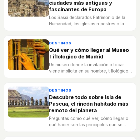
ciudades más antiguas y
fascinantes de Europa
Los Sassi declarados Patrimonio de la
Humanidad, las iglesias rupestres o la
catedral románica son algunos de los
atractivos turísticos que hay que visitar
en Matera.
DESTINOS
Qué ver y cómo llegar al Museo
Tiflológico de Madrid
Un museo donde la invitación a tocar
viene implícita en su nombre, tiflológico,
y donde por primera vez, las personas
invidentes pueden disfrutar del arte de
primera mano.
DESTINOS
Descubre todo sobre Isla de
Pascua, el rincón habitado más
remoto del planeta
Preguntas como qué ver, cómo llegar o
qué hacer son las principales que se
hacen los viajeros de Isla de Pascua,
uno de los lugares más mágicos y