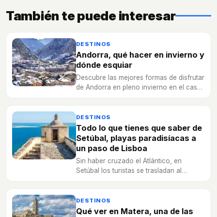
También te puede interesar
DESTINOS
Andorra, qué hacer en invierno y
dónde esquiar
Descubre las mejores formas de disfrutar
de Andorra en pleno invierno en el caso
de que esquiar no sea lo tuyo.
DESTINOS
Todo lo que tienes que saber de
Setúbal, playas paradisíacas a
un paso de Lisboa
Sin haber cruzado el Atlántico, en
Setúbal los turistas se trasladan al
ambiente caribeño gracias a sus playas
paradisíacas, la principal atracción
turística de esta ciudad cercana a Lisboa
DESTINOS
Qué ver en Matera, una de las