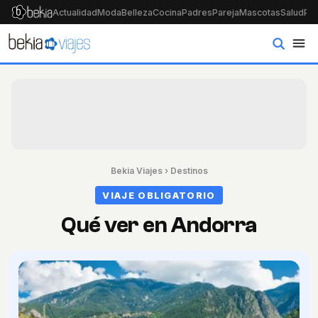
Actualidad
Moda
Belleza
Cocina
Padres
Pareja
Mascotas
Salud
Psi
Bekia Viajes
›
Destinos
VIAJE OBLIGATORIO
Qué ver en Andorra