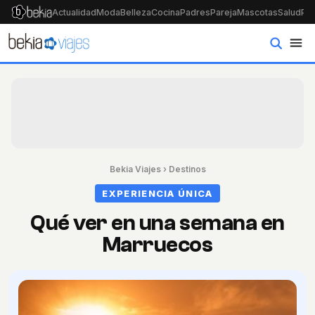
Actualidad
Moda
Belleza
Cocina
Padres
Pareja
Mascotas
Salud
Psi
Bekia Viajes
›
Destinos
EXPERIENCIA ÚNICA
Qué ver en una semana en
Marruecos