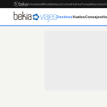
Actualidad
Moda
Belleza
Cocina
Padres
Pareja
Mascotas
S
Destinos
Vuelos
Consejos
Ho