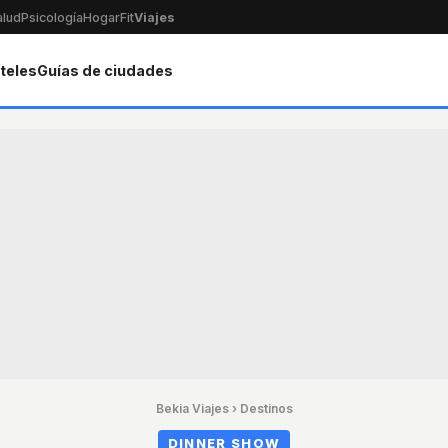
alud
Psicología
Hogar
Fit
Viajes
teles
Guías de ciudades
Bekia Viajes
›
Destinos
DINNER SHOW