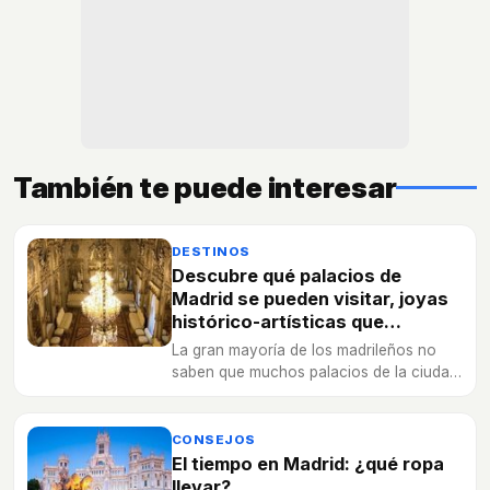
También te puede interesar
DESTINOS
Descubre qué palacios de
Madrid se pueden visitar, joyas
histórico-artísticas que
enamoran
La gran mayoría de los madrileños no
saben que muchos palacios de la ciudad
se pueden visitar e, incluso, algunos de
forma gratuita. Conoce cuáles son y
cómo se puede acceder a su interior.
CONSEJOS
El tiempo en Madrid: ¿qué ropa
llevar?