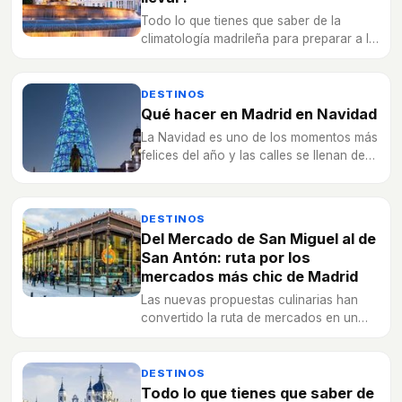
Todo lo que tienes que saber de la
climatología madrileña para preparar a la
perfección tu escapada a la capital
española.
DESTINOS
Qué hacer en Madrid en Navidad
La Navidad es uno de los momentos más
felices del año y las calles se llenan de
luces e ilusión. Aquí tienes una serie de
planes.
DESTINOS
Del Mercado de San Miguel al de
San Antón: ruta por los
mercados más chic de Madrid
Las nuevas propuestas culinarias han
convertido la ruta de mercados en un
plan casi obligatorio de fin de semana.
¡Echa un vistazo a los mejores de
Madrid!
DESTINOS
Todo lo que tienes que saber de