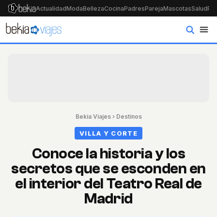
Actualidad
Moda
Belleza
Cocina
Padres
Pareja
Mascotas
Salud
Psi
Bekia Viajes
›
Destinos
VILLA Y CORTE
Conoce la historia y los
secretos que se esconden en
el interior del Teatro Real de
Madrid