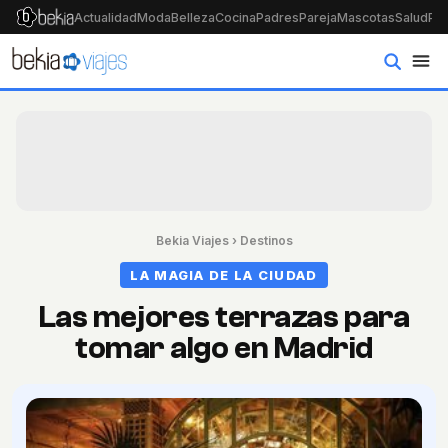
Actualidad
Moda
Belleza
Cocina
Padres
Pareja
Mascotas
Salud
Psi
Bekia Viajes
›
Destinos
LA MAGIA DE LA CIUDAD
Las mejores terrazas para
tomar algo en Madrid