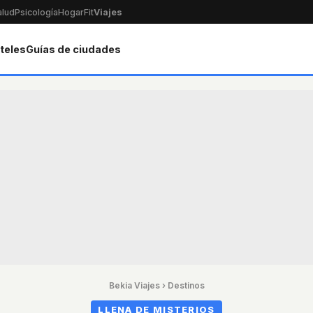
alud
Psicología
Hogar
Fit
Viajes
teles
Guías de ciudades
Bekia Viajes
›
Destinos
LLENA DE MISTERIOS