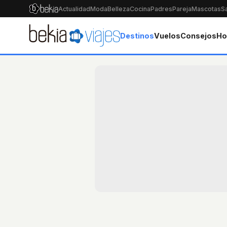
Actualidad
Moda
Belleza
Cocina
Padres
Pareja
Mascotas
S
Destinos
Vuelos
Consejos
Ho