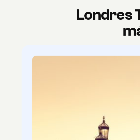
Londres T
má