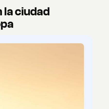
 la ciudad
opa