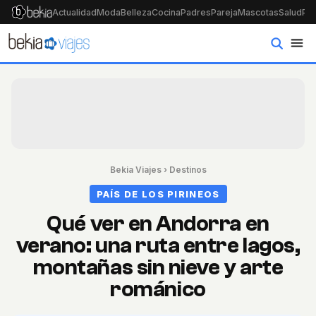
Actualidad
Moda
Belleza
Cocina
Padres
Pareja
Mascotas
Salud
Psi
Bekia Viajes
›
Destinos
PAÍS DE LOS PIRINEOS
Qué ver en Andorra en
verano: una ruta entre lagos,
montañas sin nieve y arte
románico