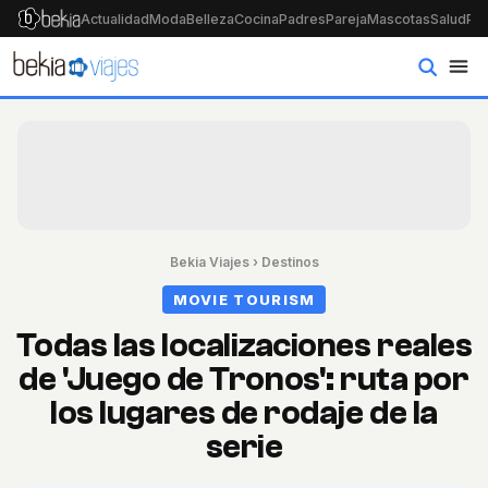
Actualidad
Moda
Belleza
Cocina
Padres
Pareja
Mascotas
Salud
Psi
Bekia Viajes
›
Destinos
MOVIE TOURISM
Todas las localizaciones reales
de 'Juego de Tronos': ruta por
los lugares de rodaje de la
serie