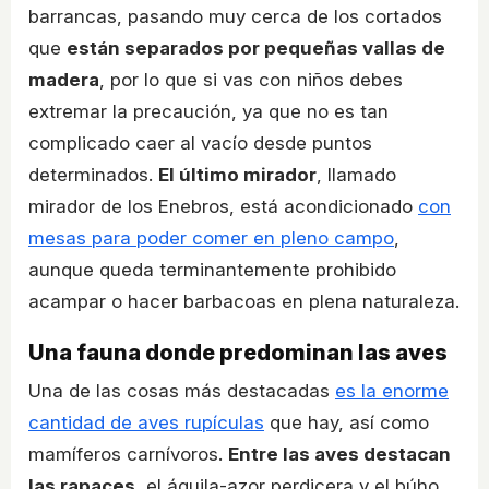
barrancas, pasando muy cerca de los cortados
que
están separados por pequeñas vallas de
madera
, por lo que si vas con niños debes
extremar la precaución, ya que no es tan
complicado caer al vacío desde puntos
determinados.
El último mirador
, llamado
mirador de los Enebros, está acondicionado
con
mesas para poder comer en pleno campo
,
aunque queda terminantemente prohibido
acampar o hacer barbacoas en plena naturaleza.
Una fauna donde predominan las aves
Una de las cosas más destacadas
es la enorme
cantidad de aves rupículas
que hay, así como
mamíferos carnívoros.
Entre las aves destacan
las rapaces
, el águila-azor perdicera y el búho