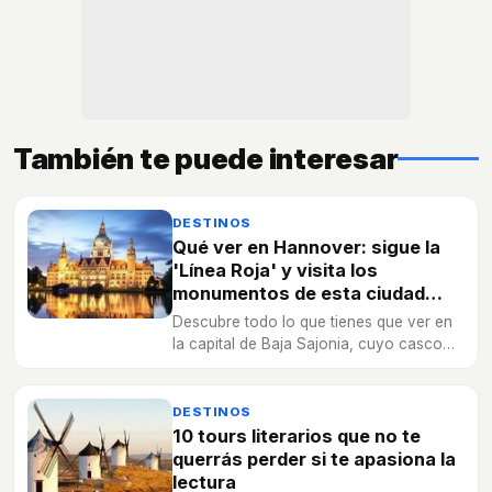
También te puede interesar
DESTINOS
Qué ver en Hannover: sigue la
'Línea Roja' y visita los
monumentos de esta ciudad
reconstruida tras la II Guerra
Descubre todo lo que tienes que ver en
Mundial
la capital de Baja Sajonia, cuyo casco
histórico fue reconstruido tras los
bombardeos de la Segunda Guerra
Mundial.
DESTINOS
10 tours literarios que no te
querrás perder si te apasiona la
lectura