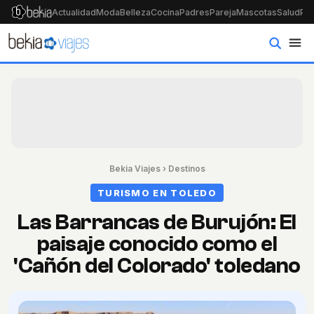
Actualidad
Moda
Belleza
Cocina
Padres
Pareja
Mascotas
Salud
Psi
Bekia Viajes
›
Destinos
TURISMO EN TOLEDO
Las Barrancas de Burujón: El
paisaje conocido como el
'Cañón del Colorado' toledano