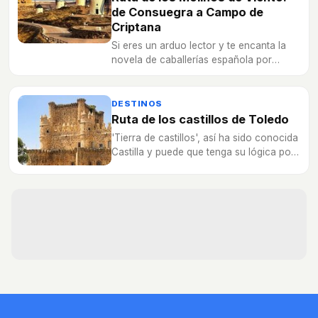
de Consuegra a Campo de
Criptana
Si eres un arduo lector y te encanta la
novela de caballerías española por
excelencia, Don Quijote de la Mancha,
tendrás que hacer la Ruta de los Molinos
de Viento.
DESTINOS
Ruta de los castillos de Toledo
'Tierra de castillos', así ha sido conocida
Castilla y puede que tenga su lógica por
la enorme cantidad de castillos que
poseen provincias como Toledo.