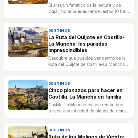
Si eres un fanático de la lectura y de
viajar, no te puedes perder estos 10 tours
literarios que te llevarán por España
hasta espectaculares rincones de
Europa.
DESTINOS
La Ruta del Quijote en Castilla-
La Mancha: las paradas
imprescindibles
Descubre qué pueblos ver dentro de la
Ruta del Quijote de Castilla-La Mancha y
sigue los pasos del hidalgo y su
escudero por las llanuras de la
submeseta sur.
DESTINOS
Cinco planazos para hacer en
Castilla-La Mancha en familia
Castilla-La Mancha es una región que
ofrece una infinidad de planes de ocio y
culturales para poder viajar en familia.
DESTINOS
Ruta de los Molinos de Viento: