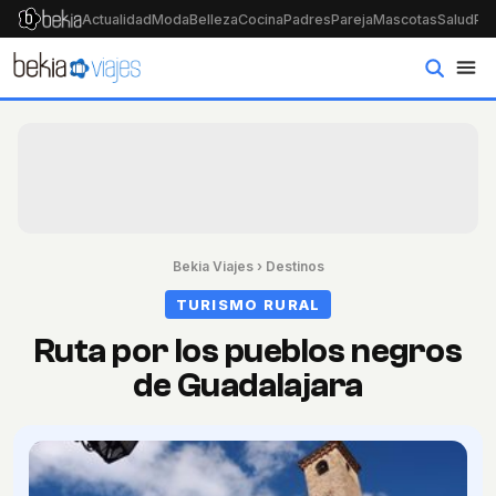
Actualidad
Moda
Belleza
Cocina
Padres
Pareja
Mascotas
Salud
Psi
Bekia Viajes
›
Destinos
TURISMO RURAL
Ruta por los pueblos negros
de Guadalajara