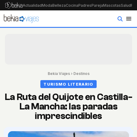
Actualidad
Moda
Belleza
Cocina
Padres
Pareja
Mascotas
Salud
Psi
Bekia Viajes
›
Destinos
TURISMO LITERARIO
La Ruta del Quijote en Castilla-
La Mancha: las paradas
imprescindibles