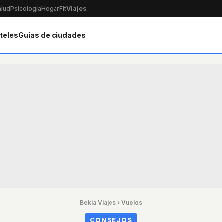
alud
Psicología
Hogar
Fit
Viajes
teles
Guías de ciudades
Bekia Viajes
›
Vuelos
CONSEJOS