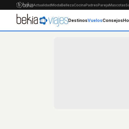
Actualidad
Moda
Belleza
Cocina
Padres
Pareja
Mascotas
S
Destinos
Vuelos
Consejos
Ho