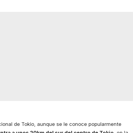
acional de Tokio, aunque se le conoce popularmente
ntra a unos 20km del sur del centro de Tokio
, en la