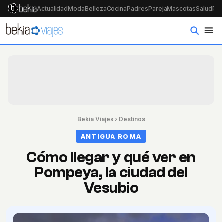
Actualidad
Moda
Belleza
Cocina
Padres
Pareja
Mascotas
Salud
Psi
Bekia Viajes
›
Destinos
ANTIGUA ROMA
Cómo llegar y qué ver en
Pompeya, la ciudad del
Vesubio