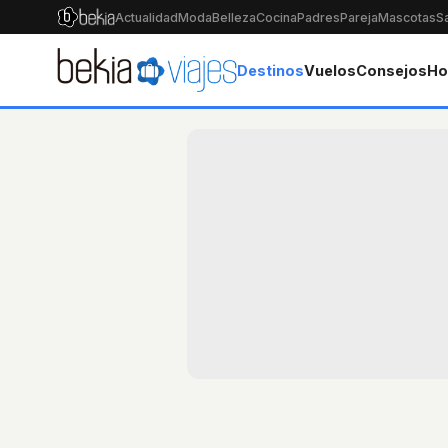
Actualidad
Moda
Belleza
Cocina
Padres
Pareja
Mascotas
S
Destinos
Vuelos
Consejos
Ho