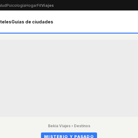
alud
Psicología
Hogar
Fit
Viajes
teles
Guías de ciudades
Bekia Viajes
›
Destinos
MISTERIO Y PASADO