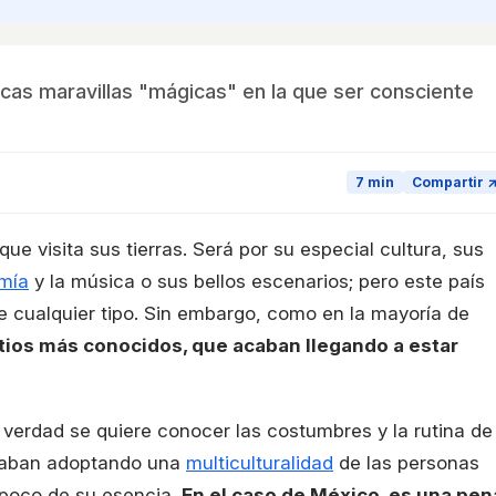
cas maravillas "mágicas" en la que ser consciente
7 min
Compartir 
ue visita sus tierras. Será por su especial cultura, sus
omía
y la música o sus bellos escenarios; pero este país
e cualquier tipo. Sin embargo, como en la mayoría de
sitios más conocidos, que acaban llegando a estar
 verdad se quiere conocer las costumbres y la rutina de
 acaban adoptando una
multiculturalidad
de las personas
 poco de su esencia.
En el caso de México, es una pen