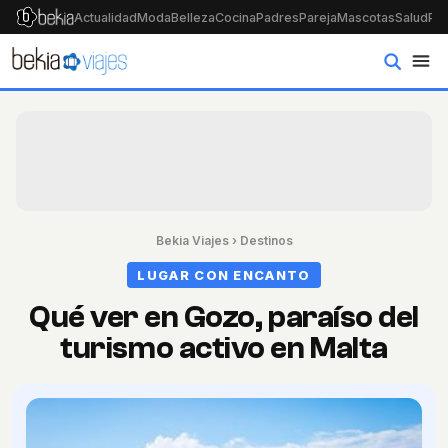
Actualidad
Moda
Belleza
Cocina
Padres
Pareja
Mascotas
Salud
Psi
Bekia Viajes
›
Destinos
LUGAR CON ENCANTO
Qué ver en Gozo, paraíso del
turismo activo en Malta