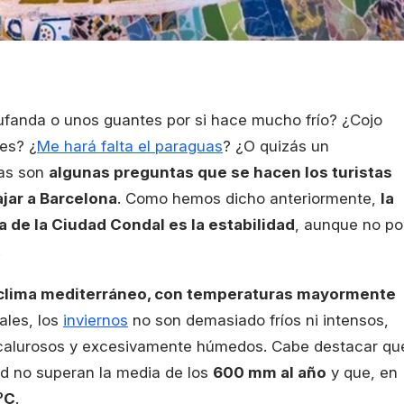
fanda o unos guantes por si hace mucho frío? ¿Cojo
es? ¿
Me hará falta el paraguas
? ¿O quizás un
tas son
algunas preguntas que se hacen los turistas
jar a Barcelona
. Como hemos dicho anteriormente,
la
ía de la Ciudad Condal es la estabilidad
, aunque no po
.
 clima mediterráneo, con temperaturas mayormente
ales, los
inviernos
no son demasiado fríos ni intensos,
 calurosos y excesivamente húmedos. Cabe destacar qu
dad no superan la media de los
600 mm al año
y que, en
ºC
.