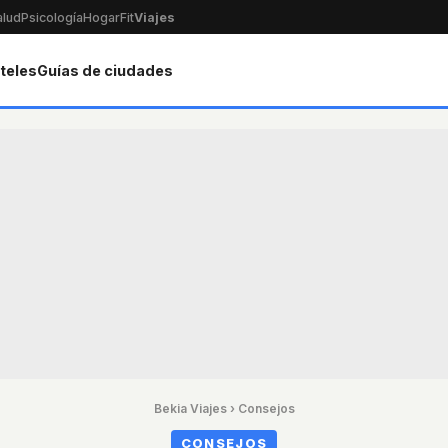
alud
Psicología
Hogar
Fit
Viajes
teles
Guías de ciudades
Bekia Viajes
›
Consejos
CONSEJOS