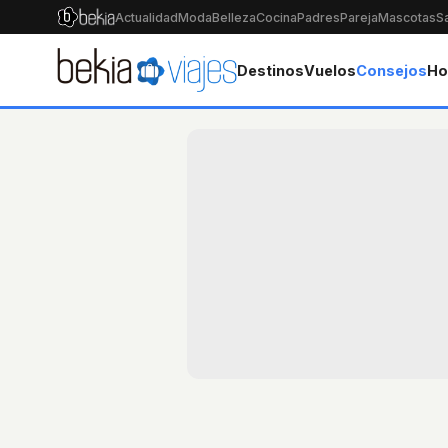
Actualidad
Moda
Belleza
Cocina
Padres
Pareja
Mascotas
S
Destinos
Vuelos
Consejos
Ho