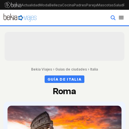
Actualidad
Moda
Belleza
Cocina
Padres
Pareja
Mascotas
Salud
Psi
Bekia Viajes
›
Guías de ciudades
›
Italia
GUÍA DE ITALIA
Roma