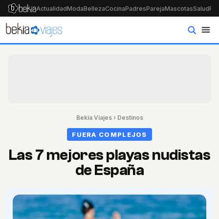
Actualidad
Moda
Belleza
Cocina
Padres
Pareja
Mascotas
Salud
Psi
Bekia Viajes
›
Destinos
FUERA COMPLEJOS
Las 7 mejores playas nudistas
de España