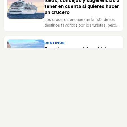
Ideas, consejos y sugerencias a
tener en cuenta si quieres hacer
un crucero
Los cruceros encabezan la lista de los
destinos favoritos por los turistas, pero
todavía existen dudas alrededor de este
tipo de viajes.
DESTINOS
5 motivos para viajar a Lisboa
La sencilla capital de Portugal se
caracteriza por proteger su identidad
cultural, su rica gastronomía y sus
grandes y famosas playas.
DESTINOS
30 lugares que tienes que
conocer antes de cumplir 30
años
Viaja por los cinco continentes y conoce
lugares que marcarán profundamente tu
juventud en este paseo que te
proponemos.