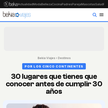
Actualidad
Moda
Belleza
Cocina
Padres
Pareja
Mascotas
Salud
Psi
Bekia Viajes
›
Destinos
POR LOS CINCO CONTINENTES
30 lugares que tienes que
conocer antes de cumplir 30
años