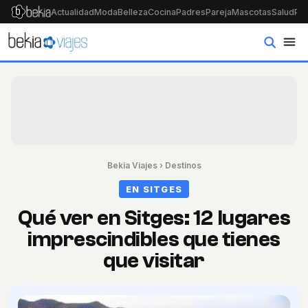
Actualidad
Moda
Belleza
Cocina
Padres
Pareja
Mascotas
Salud
Psi
Bekia Viajes
›
Destinos
EN SITGES
Qué ver en Sitges: 12 lugares
imprescindibles que tienes
que visitar