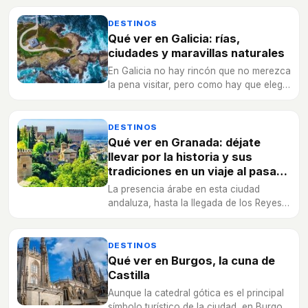
DESTINOS
Qué ver en Galicia: rías,
ciudades y maravillas naturales
En Galicia no hay rincón que no merezca
la pena visitar, pero como hay que elegir,
aquí se encuentra una lista con los
lugares que se deberían visitar si se pone
un pie allí.
DESTINOS
Qué ver en Granada: déjate
llevar por la historia y sus
tradiciones en un viaje al pasado
nazarí
La presencia árabe en esta ciudad
andaluza, hasta la llegada de los Reyes
Católicos, ha dejado auténticas
maravillas arquitectónicas para el
recuerdo.
DESTINOS
Qué ver en Burgos, la cuna de
Castilla
Aunque la catedral gótica es el principal
símbolo turístico de la ciudad, en Burgos