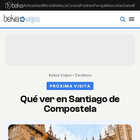
Actualidad
Moda
Belleza
Cocina
Padres
Pareja
Mascotas
Salud
Psi
Bekia Viajes
›
Destinos
PRÓXIMA VISITA
Qué ver en Santiago de
Compostela