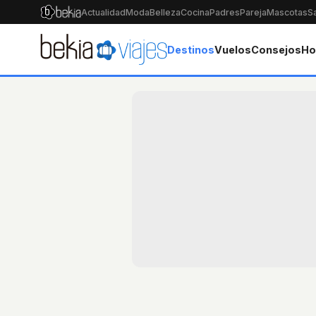
Actualidad
Moda
Belleza
Cocina
Padres
Pareja
Mascotas
S
Destinos
Vuelos
Consejos
Ho