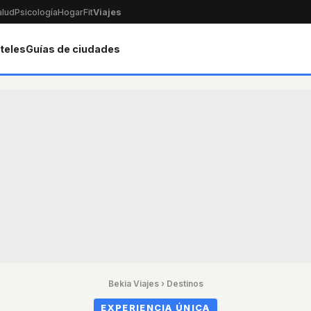
alud
Psicología
Hogar
Fit
Viajes
teles
Guías de ciudades
Bekia Viajes
›
Destinos
EXPERIENCIA ÚNICA