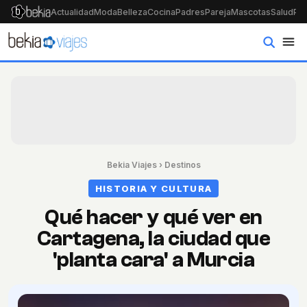
Actualidad
Moda
Belleza
Cocina
Padres
Pareja
Mascotas
Salud
Psi
Bekia Viajes
›
Destinos
HISTORIA Y CULTURA
Qué hacer y qué ver en
Cartagena, la ciudad que
'planta cara' a Murcia