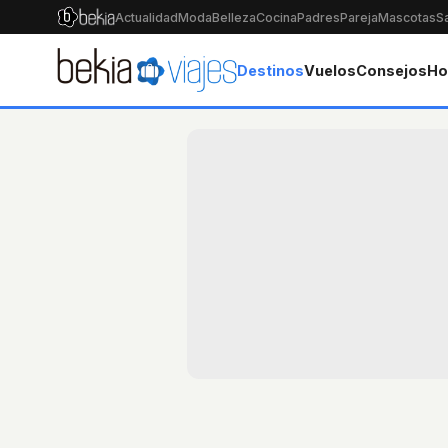
Actualidad
Moda
Belleza
Cocina
Padres
Pareja
Mascotas
S
Destinos
Vuelos
Consejos
Ho