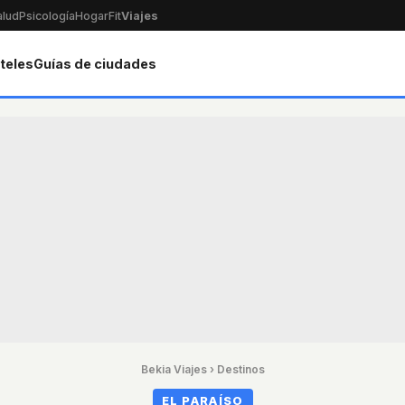
alud
Psicología
Hogar
Fit
Viajes
teles
Guías de ciudades
Bekia Viajes
›
Destinos
EL PARAÍSO