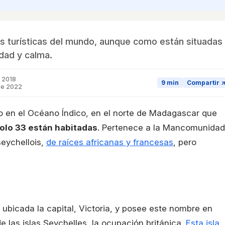
más turísticas del mundo, aunque como están situadas
idad y calma.
e 2018
9 min
Compartir 
re 2022
o en el Océano Índico, en el norte de Madagascar que
solo 33 están habitadas
. Pertenece a la Mancomunidad
seychellois,
de raíces africanas y francesas
, pero
á ubicada la capital, Victoria, y posee este nombre en
 las islas Seychelles, la ocupación británica.
Esta isla,